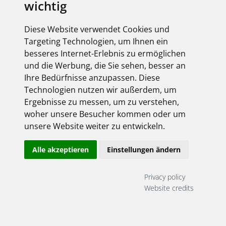
wichtig
Arbeitswelten
Mit ADARA bietet BRUMBERG eine LED-
Diese Website verwendet Cookies und
Pendelleuchte für Büro-, Besprechungs- und
Targeting Technologien, um Ihnen ein
Objektbereiche. Die Leuchte kombiniert
besseres Internet-Erlebnis zu ermöglichen
blendarmes Licht mit verschiedenen
Möglichkeiten für die Lichtplanung und eignet...
und die Werbung, die Sie sehen, besser an
More
Ihre Bedürfnisse anzupassen. Diese
Technologien nutzen wir außerdem, um
Ergebnisse zu messen, um zu verstehen,
woher unsere Besucher kommen oder um
3 Aug 2026
unsere Website weiter zu entwickeln.
Stecken statt spleißen:
Alle akzeptieren
Einstellungen ändern
Glasfaserstrecken schneller
installieren
Privacy policy
Vorkonfektionierte U-DQ-Trunkkabel und
Website credits
bestückte Breakoutboxen von EFB-Elektronik
ermöglichen eine schnelle Glasfaserinstallation
ohne Spleißarbeiten vor Ort. Das reduziert den