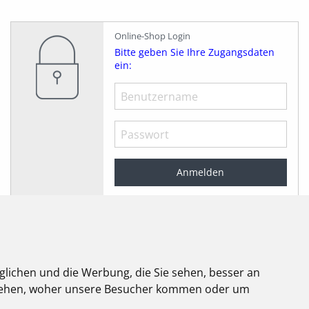
Online-Shop Login
Bitte geben Sie Ihre Zugangsdaten
ein:
Angemeldet bleiben
Jetzt registrieren!
Passwort vergessen?
glichen und die Werbung, die Sie sehen, besser an
stehen, woher unsere Besucher kommen oder um
elektroforum
2.2025