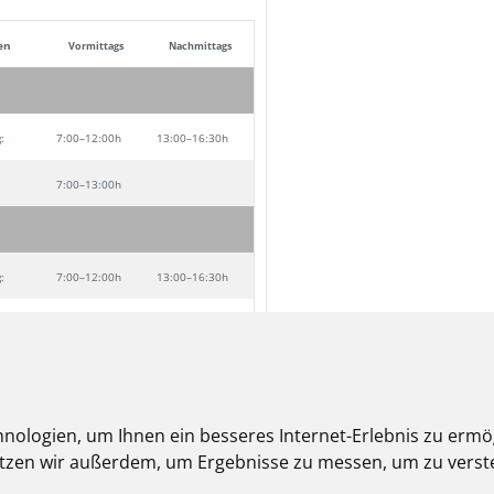
en
Vormittags
Nachmittags
g:
7:00–12:00h
13:00–16:30h
7:00–13:00h
:
7:00–12:00h
13:00–16:30h
7:00–13:00h
:
7:00–12:00h
13:00–16:30h
nologien, um Ihnen ein besseres Internet-Erlebnis zu ermö
nutzen wir außerdem, um Ergebnisse zu messen, um zu ver
7:00–13:00h