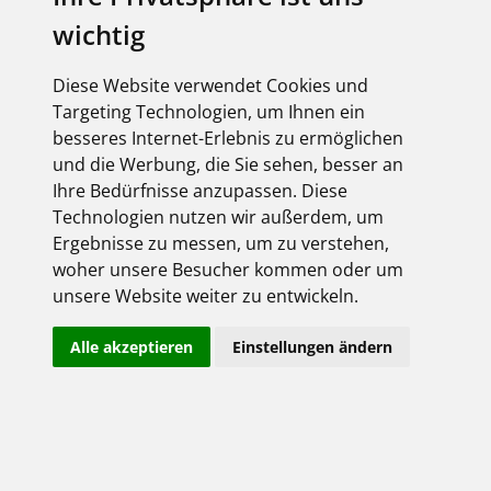
Sitz: Neu-Ulm
wichtig
Registergericht Memmingen HRB 7239
UST ID Nr.: DE130846110
Diese Website verwendet Cookies und
Geschäftsführer: Robert Liebl
Targeting Technologien, um Ihnen ein
besseres Internet-Erlebnis zu ermöglichen
und die Werbung, die Sie sehen, besser an
Datenschutzbeauftragter:
Ihre Bedürfnisse anzupassen. Diese
Technologien nutzen wir außerdem, um
ELEKTRO-GROSSHANDEL THEODOR MAIER GmbH
Ergebnisse zu messen, um zu verstehen,
woher unsere Besucher kommen oder um
Udo Kleber
unsere Website weiter zu entwickeln.
Tel.-Nr.: (0731) 7075-203
Alle akzeptieren
Einstellungen ändern
Fax-Nr.: (0731) 7075-599
Mail: udo.kleber@theodor-maier.de
Seitenbetreiber