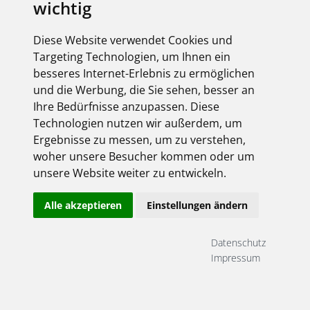
wichtig
Online-Shop Login
Bitte geben Sie Ihre Zugangsdaten ein:
Diese Website verwendet Cookies und
Targeting Technologien, um Ihnen ein
besseres Internet-Erlebnis zu ermöglichen
und die Werbung, die Sie sehen, besser an
Ihre Bedürfnisse anzupassen. Diese
Technologien nutzen wir außerdem, um
Ergebnisse zu messen, um zu verstehen,
woher unsere Besucher kommen oder um
Angemeldet bleiben
unsere Website weiter zu entwickeln.
Jetzt registrieren!
Passwort vergessen?
Alle akzeptieren
Einstellungen ändern
Datenschutz
elektroforum 2.2025
Impressum
Ihr Elektro-Magazin
Das Forum für Industrie,
Dienstleister & Institutionen