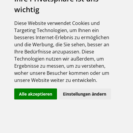
Stay logged on
I
0
wichtig
Register now
Forgotten password
Diese Website verwendet Cookies und
Targeting Technologien, um Ihnen ein
besseres Internet-Erlebnis zu ermöglichen
und die Werbung, die Sie sehen, besser an
Ihre Bedürfnisse anzupassen. Diese
Technologien nutzen wir außerdem, um
Ergebnisse zu messen, um zu verstehen,
woher unsere Besucher kommen oder um
About us
unsere Website weiter zu entwickeln.
Website credits
Terms & Conditions
Alle akzeptieren
Einstellungen ändern
Privacy policy
Contact
Copyright FEGIME Deutschland – 2001 - 2026
© Please note: The article images of our suppliers are copyright
protected and may not be reused.