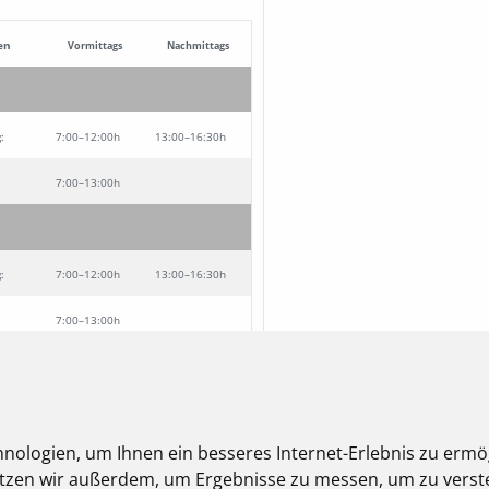
en
Vormittags
Nachmittags
g:
7:00–12:00h
13:00–16:30h
7:00–13:00h
:
7:00–12:00h
13:00–16:30h
7:00–13:00h
:
7:00–12:00h
13:00–16:30h
nologien, um Ihnen ein besseres Internet-Erlebnis zu ermö
7:00–13:00h
nutzen wir außerdem, um Ergebnisse zu messen, um zu ver