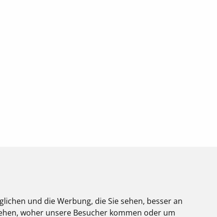
glichen und die Werbung, die Sie sehen, besser an
stehen, woher unsere Besucher kommen oder um