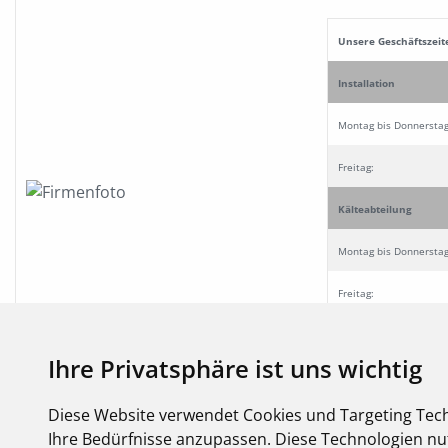
Unsere Geschäftszeit
Installation
Montag bis Donnersta
Freitag:
Kälteabteilung
Montag bis Donnerstag
Freitag:
Ausstellung
Ihre Privatsphäre ist uns wichtig
Montag bis Donnerstag
Diese Website verwendet Cookies und Targeting Tech
Freitag:
Ihre Bedürfnisse anzupassen. Diese Technologien 