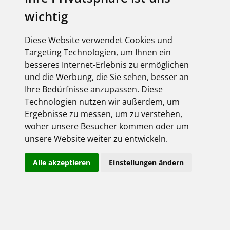
wichtig
Der Schutz Ihrer personenbezogenen Daten, wie z.B.
Diese Website verwendet Cookies und
Geburtsdatum, Name, Telefonnummer, Anschrift etc., ist
Targeting Technologien, um Ihnen ein
uns ein wichtiges Anliegen.
besseres Internet-Erlebnis zu ermöglichen
und die Werbung, die Sie sehen, besser an
Ihre Bedürfnisse anzupassen. Diese
Der Zweck dieser Datenschutzerklärung besteht darin,
Technologien nutzen wir außerdem, um
Sie über die Verarbeitung Ihrer personenbezogenen
Ergebnisse zu messen, um zu verstehen,
Daten zu informieren, die wir bei einem Seitenbesuch
woher unsere Besucher kommen oder um
von Ihnen sammeln.
unsere Website weiter zu entwickeln.
Unsere Datenschutzpraxis steht im Einklang mit den
gesetzlichen Regelungen der
Alle akzeptieren
Einstellungen ändern
Datenschutzgrundverordnung der EU (DSGVO) und dem
Bundesdatenschutzgesetz (BDSG).
Die nachfolgende Datenschutzerklärung dient der
Erfüllung der sich aus der DSGVO ergebenden
Informationspflichten.