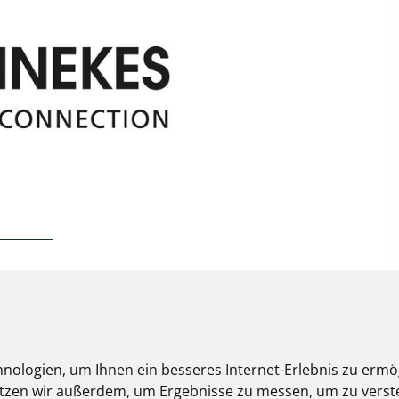
nologien, um Ihnen ein besseres Internet-Erlebnis zu ermö
nutzen wir außerdem, um Ergebnisse zu messen, um zu ver