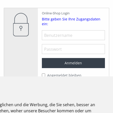
Online-Shop Login
Bitte geben Sie Ihre Zugangsdaten
ein:
Angemeldet bleiben
Jetzt registrieren!
Passwort vergessen?
glichen und die Werbung, die Sie sehen, besser an
elektroforum
stehen, woher unsere Besucher kommen oder um
2.2025