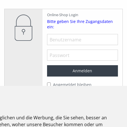
Online-Shop Login
Bitte geben Sie Ihre Zugangsdaten
ein:
Angemeldet bleiben
Jetzt registrieren!
Passwort vergessen?
glichen und die Werbung, die Sie sehen, besser an
elektroforum
stehen, woher unsere Besucher kommen oder um
2.2025