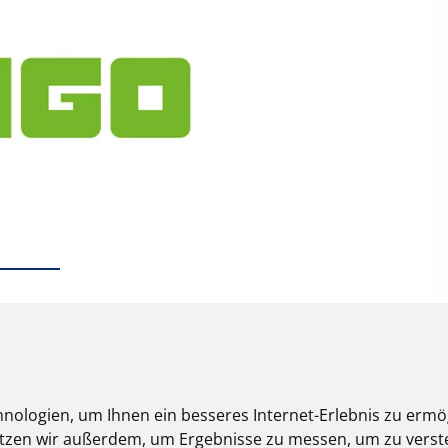
nologien, um Ihnen ein besseres Internet-Erlebnis zu ermö
nutzen wir außerdem, um Ergebnisse zu messen, um zu ver