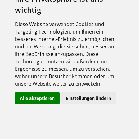
Qualitätsmanagement und maßgeschneiderte
wichtig
Logistikleistungen sichern einen hohen
Marktanteil im deutschen Elektrogroßhandel und
festigen auch im europäischen Ausland eine
Diese Website verwendet Cookies und
zunehmend erfolgreiche Position. Der
Targeting Technologien, um Ihnen ein
Remscheider Traditionsbetrieb sorgt mit
besseres Internet-Erlebnis zu ermöglichen
Prüfverfahren, die über die gesetzlichen
Vorgaben hinausgehen, für die zuverlässige
und die Werbung, die Sie sehen, besser an
Sicherheit und Langlebigkeit seiner Werkzeuge.
Ihre Bedürfnisse anzupassen. Diese
Im CIMCO-Club können sich Elektroniker zudem
Technologien nutzen wir außerdem, um
attraktive Vorteile wie die lebenslange Garantie
Ergebnisse zu messen, um zu verstehen,
auf ihre Werkzeuge sichern.
woher unsere Besucher kommen oder um
unsere Website weiter zu entwickeln.
MEHR ERFAHREN
Alle akzeptieren
Einstellungen ändern