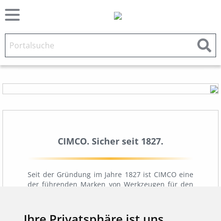
CIMCO. Sicher seit 1827.
Seit der Gründung im Jahre 1827 ist CIMCO eine
der führenden Marken von Werkzeugen für den
Profi-Handwerker. Jahrzehntelange Erfahrung im
Segment des Elektroniker-Werkzeuges garantiert
qualitativ hochwertige Produkte. Konsequentes
Ihre Privatsphäre ist uns