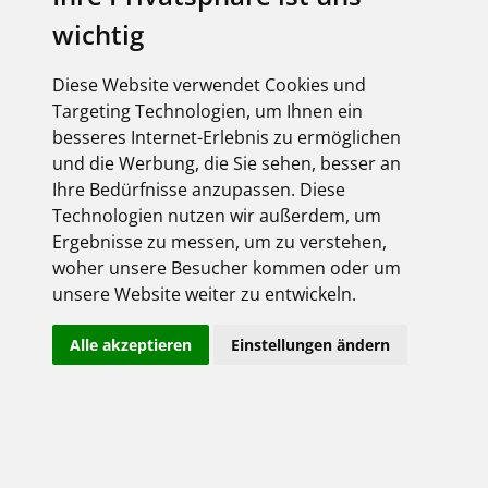
industrielle Anlagen und Maschinen auf
wichtig
größtmöglicher Ebene intelligent verbunden werden.
Mit unserem M.ONE Produktportfolio unterstützen wir
Sie dabei, Ihr Unternehmen zu digitalisieren.
Diese Website verwendet Cookies und
Targeting Technologien, um Ihnen ein
besseres Internet-Erlebnis zu ermöglichen
M.ONE Core – die Hardware
und die Werbung, die Sie sehen, besser an
Ihre Bedürfnisse anzupassen. Diese
Technologien nutzen wir außerdem, um
Das M.ONE Ökosystem besteht aus mehreren
Ergebnisse zu messen, um zu verstehen,
Komponenten, die Sie einfach und ohne zusätzliche IT-
woher unsere Besucher kommen oder um
Infrastruktur miteinander verbinden können. M.ONE
Core ist der Name unserer intelligenten physischen
unsere Website weiter zu entwickeln.
Produkte – dazu zählen Steckdosen und -
kombinationen, sowie Erweiterungsmodule für die
Alle akzeptieren
Einstellungen ändern
bereits bestehende Stromversorgung. Diese Produkte
sind mit der passenden Sensorik ausgestattet, um
relevante Daten zu messen und zu übermitteln.