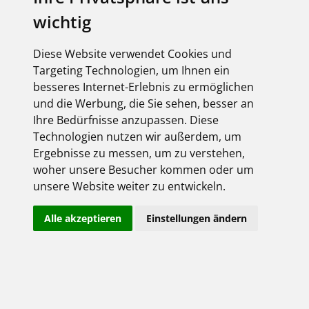
sowie exklusive Oberflächen zeigen, wie
wichtig
konsequent JUNG Komfort, Energieeffizienz,
Sicherheit und Design weiterdenkt – für Wohn-
und Objektprojekte auf höchstem Niveau.
Diese Website verwendet Cookies und
Targeting Technologien, um Ihnen ein
JUNG
Messereport
besseres Internet-Erlebnis zu ermöglichen
Neuheiten
| Download
und die Werbung, die Sie sehen, besser an
Ihre Bedürfnisse anzupassen. Diese
Technologien nutzen wir außerdem, um
Ergebnisse zu messen, um zu verstehen,
woher unsere Besucher kommen oder um
unsere Website weiter zu entwickeln.
Alle akzeptieren
Einstellungen ändern
JUNG HOME Pucks. Go smart.
Ob Licht, Rollladen oder Heizung: Die kompakten JUNG
HOME Pucks bringen intelligente Funktionen in
bestehende Installationen und machen Gebäude