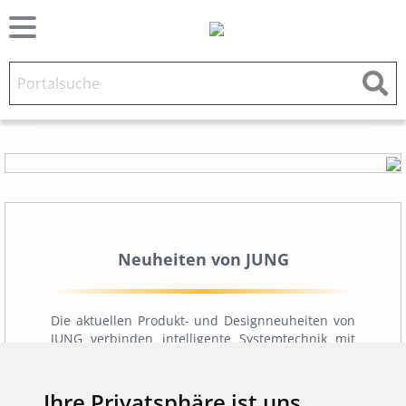
Neuheiten von JUNG
Die aktuellen Produkt- und Designneuheiten von
JUNG verbinden intelligente Systemtechnik mit
hochwertiger Gestaltung. Smarte
Nachrüstlösungen, leistungsfähige KNX
Erweiterungen, neue Integrationsmöglichkeiten
Ihre Privatsphäre ist uns