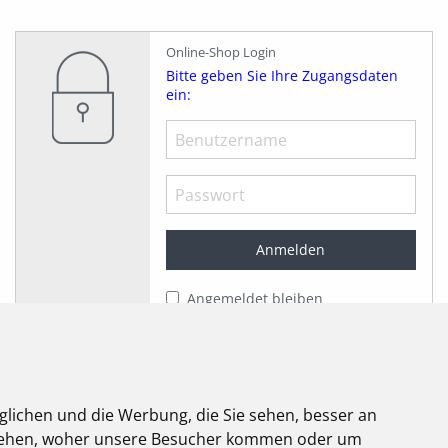
Online-Shop Login
Bitte geben Sie Ihre Zugangsdaten
ein:
Angemeldet bleiben
Jetzt registrieren!
Passwort vergessen?
glichen und die Werbung, die Sie sehen, besser an
elektroforum
stehen, woher unsere Besucher kommen oder um
2.2025