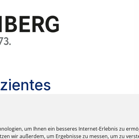
nologien, um Ihnen ein besseres Internet-Erlebnis zu ermö
nutzen wir außerdem, um Ergebnisse zu messen, um zu ver