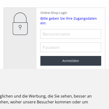
Online-Shop Login
Bitte geben Sie Ihre Zugangsdaten
ein:
Angemeldet bleiben
Jetzt registrieren!
Passwort vergessen?
glichen und die Werbung, die Sie sehen, besser an
stehen, woher unsere Besucher kommen oder um
elektroforum
2.2025