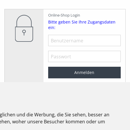
Online-Shop Login
Bitte geben Sie Ihre Zugangsdaten
ein:
Angemeldet bleiben
Jetzt registrieren!
Passwort vergessen?
glichen und die Werbung, die Sie sehen, besser an
stehen, woher unsere Besucher kommen oder um
elektroforum
2.2025